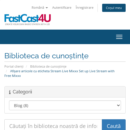
Română
Autentificare
Înregistrare
Coșul meu
Navig
Biblioteca de cunoștințe
Portal clienți
Biblioteca de cunoștințe
Afișare articole cu eticheta Stream Live Mixxx Set up Live Stream with
Free Mixxx
Categorii