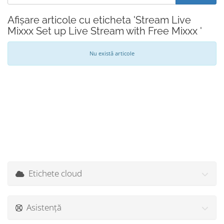
Afișare articole cu eticheta 'Stream Live
Mixxx Set up Live Stream with Free Mixxx '
Nu există articole
Etichete cloud
Asistență