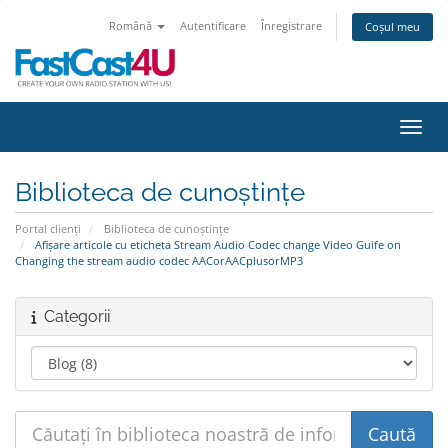
Română
Autentificare
Înregistrare
Coșul meu
Navig
Biblioteca de cunoștințe
Portal clienți
Biblioteca de cunoștințe
Afișare articole cu eticheta Stream Audio Codec change Video Guife on
Changing the stream audio codec AACorAACplusorMP3
Categorii