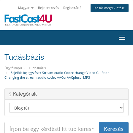
Magyar
Bejelentkezés
Regisztráció
Kosár megtekintése
Váltá
Tudásbázis
Ügyfélkapu
Tudásbázis
Bejelölt bejegyzések Stream Audio Codec change Video Guife on
Changing the stream audio codec AACorAACplusorMP3
Kategóriák