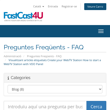
Català
Entrada
Registrar-se
Veure Carro
Canvi
Preguntes Freqüents - FAQ
Administració
Preguntes Freqüents - FAQ
Visualitzant articles etiquetats Create your WebTV Station How to start a
WebTV Station with VDO Panel
Categories