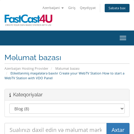
Azerbaijani
Giriş
Qeydiyyat
Səbətə bax
Naviq
Məlumat bazası
Azerbaijan Hosting Provider
Məlumat bazası
Etiketlənmiş məqalələrə baxılır Create your WebTV Station How to start a
WebTV Station with VDO Panel
Kateqoriyalar