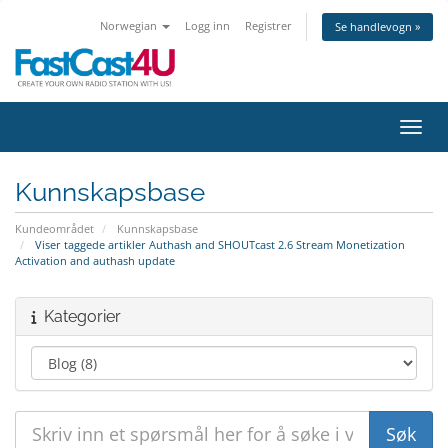
Norwegian
Logg inn
Registrer
Se handlevogn »
Bytt 
Kunnskapsbase
Kundeområdet
Kunnskapsbase
Viser taggede artikler Authash and SHOUTcast 2.6 Stream Monetization
Activation and authash update
Kategorier