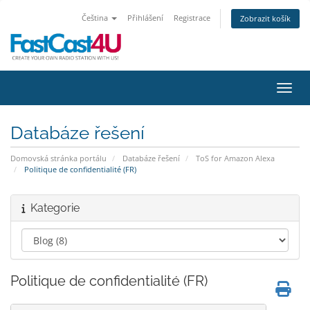
Čeština
Přihlášení
Registrace
Zobrazit košík
Přepn
Databáze řešení
Domovská stránka portálu
Databáze řešení
ToS for Amazon Alexa
Politique de confidentialité (FR)
Kategorie
Politique de confidentialité (FR)