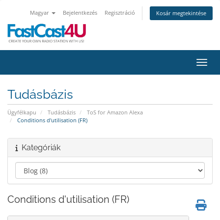
Magyar
Bejelentkezés
Regisztráció
Kosár megtekintése
Váltá
Tudásbázis
Ügyfélkapu
Tudásbázis
ToS for Amazon Alexa
Conditions d'utilisation (FR)
Kategóriák
Conditions d'utilisation (FR)