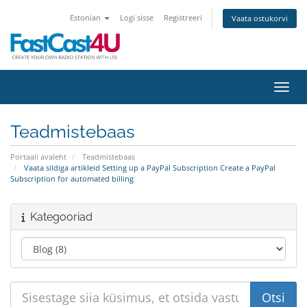
Estonian
Logi sisse
Registreeri
Vaata ostukorvi
Lülit
Teadmistebaas
Portaali avaleht
Teadmistebaas
Vaata sildiga artikleid Setting up a PayPal Subscription Create a PayPal
Subscription for automated billing
Kategooriad