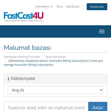
Azerbaijani
Giriş
Qeydiyyat
Səbətə bax
Naviq
Məlumat bazası
Azerbaijan Hosting Provider
Məlumat bazası
Etiketlənmiş məqalələrə baxılır Automatic Billing Subscription Create and
manage Automatic Billing Subscription
Kateqoriyalar