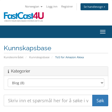
Norwegian
Logg inn
Registrer
Se handlevogn »
Bytt 
Kunnskapsbase
Kundeområdet
Kunnskapsbase
ToS for Amazon Alexa
Kategorier