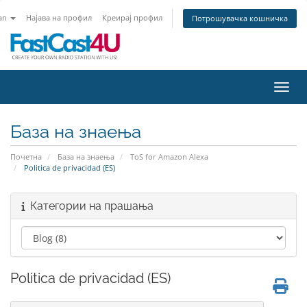
an
Најава на профил
Креирај профил
Потрошувачка кошничка
Вклу
База на знаења
Почетна
База на знаења
ToS for Amazon Alexa
Politica de privacidad (ES)
Категории на прашања
Politica de privacidad (ES)