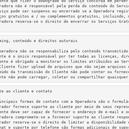
ente que fizer o downgrade do Serviço concorda em perder
radora não é responsável pela perda do conteúdo do Servi
viço pode ser suspenso ou encerrado se a Operadora regis
ços gratuitos e / ou complementos gratuitos, incluindo, 
radora reserva-se o direito de encerrar os Serviços Grat
ming, conteúdo e direitos autorais

peradora não se responsabiliza pelo conteúdo transmitido
nte é o único responsável por ter todas as licenças, dir
ente é obrigado a monitorar os limites atribuídos ao Ser
Cliente fizer upload de arquivos que não sejam arquivos 
eúdo da transmissão do Cliente não pode conter ou fornece
nte não pode carregar, coletar ou compartilhar quaisquer
te ao cliente e contato

incipais formas de contato com a Operadora são o formulá
rador fornece suporte ao cliente por meio de seus repres
ente deve ser capaz de fornecer o endereço de e-mail e o
radora compromete-se a fornecer suporte ao cliente respo
rador reserva-se o direito de limitar a disponibilidade 
hat e suporte por telefone são formas adicionais de supo