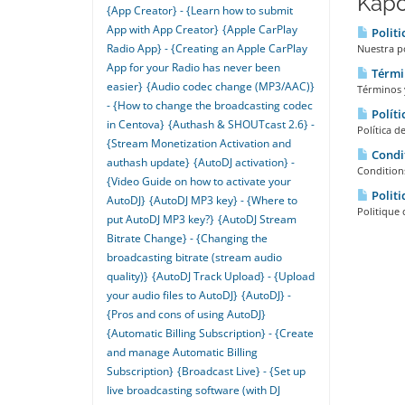
Kapc
{App Creator} - {Learn how to submit
App with App Creator}
{Apple CarPlay
Politi
Radio App} - {Creating an Apple CarPlay
Nuestra po
App for your Radio has never been
Términ
easier}
{Audio codec change (MP3/AAC)}
Términos y
- {How to change the broadcasting codec
Políti
in Centova}
{Authash & SHOUTcast 2.6} -
Política d
{Stream Monetization Activation and
Condit
authash update}
{AutoDJ activation} -
Conditions
{Video Guide on how to activate your
Politi
AutoDJ}
{AutoDJ MP3 key} - {Where to
Politique 
put AutoDJ MP3 key?}
{AutoDJ Stream
Bitrate Change} - {Changing the
broadcasting bitrate (stream audio
quality)}
{AutoDJ Track Upload} - {Upload
your audio files to AutoDJ}
{AutoDJ} -
{Pros and cons of using AutoDJ}
{Automatic Billing Subscription} - {Create
and manage Automatic Billing
Subscription}
{Broadcast Live} - {Set up
live broadcasting software (with DJ