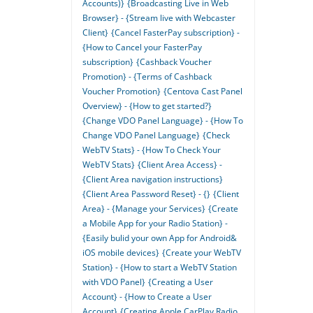
Accounts)}
{Broadcasting Live in Web
Browser} - {Stream live with Webcaster
Client}
{Cancel FasterPay subscription} -
{How to Cancel your FasterPay
subscription}
{Cashback Voucher
Promotion} - {Terms of Cashback
Voucher Promotion}
{Centova Cast Panel
Overview} - {How to get started?}
{Change VDO Panel Language} - {How To
Change VDO Panel Language}
{Check
WebTV Stats} - {How To Check Your
WebTV Stats}
{Client Area Access} -
{Client Area navigation instructions}
{Client Area Password Reset} - {}
{Client
Area} - {Manage your Services}
{Create
a Mobile App for your Radio Station} -
{Easily bulid your own App for Android&
iOS mobile devices}
{Create your WebTV
Station} - {How to start a WebTV Station
with VDO Panel}
{Creating a User
Account} - {How to Create a User
Account}
{Creating Apple CarPlay Radio