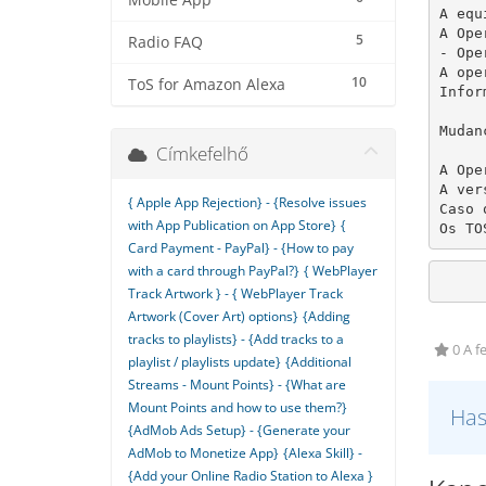
Mobile App
A equ
A Ope
5
Radio FAQ
- Ope
A ope
10
ToS for Amazon Alexa
Infor
Mudan
Címkefelhő
A Ope
A ver
{ Apple App Rejection} - {Resolve issues
Caso 
with App Publication on App Store}
{
Os TO
Card Payment - PayPal} - {How to pay
with a card through PayPal?}
{ WebPlayer
Track Artwork } - { WebPlayer Track
Artwork (Cover Art) options}
{Adding
tracks to playlists} - {Add tracks to a
0 A f
playlist / playlists update}
{Additional
Streams - Mount Points} - {What are
Mount Points and how to use them?}
Has
{AdMob Ads Setup} - {Generate your
AdMob to Monetize App}
{Alexa Skill} -
{Add your Online Radio Station to Alexa }