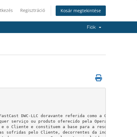
tkezés
Regisztráció
Kosár megtekintése
Fiók
FastCast DWC-LLC doravante referida como a Operadora, re
quer serviço ou produto oferecido pela Operadora (dorava
 e o Cliente e constituem a base para a resolução de quai
as sofridas pelo Cliente, decorrentes da indisponibilida