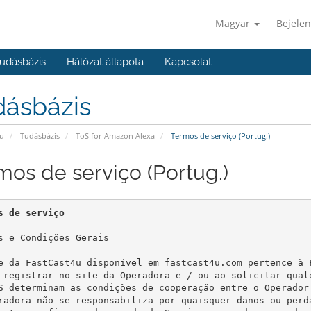
Magyar
Bejelen
udásbázis
Hálózat állapota
Kapcsolat
dásbázis
u
Tudásbázis
ToS for Amazon Alexa
Termos de serviço (Portug.)
mos de serviço (Portug.)
s de serviço
s e Condições Gerais

e da FastCast4u disponível em fastcast4u.com pertence à 
 registrar no site da Operadora e / ou ao solicitar qual
S determinam as condições de cooperação entre o Operador
radora não se responsabiliza por quaisquer danos ou perd