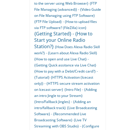
to the server using Web Browser}
{FTP
File Managing (advanced)} - {Video Guide
on File Managing using FTP Software}
{FTP File Upload} - {How to upload files
via FTP software? (FileZilla) icon}
{Getting Started} - {How to
Start your Online Radio
Station?}
{How Does Alexa Radio Skill
work?} - {Learn about Alexa Radio Skill}
{How to open and use Live Chat} -
{Getting Quick assitance via Live Chat}
{How to pay with a Debit/Credit card?} -
{Tutorial}
{HTTPS Activation (Icecast
only)} - {HTTPS secure stream activation
on Icecast server}
{Intro File} - {Adding
an intro Jingle to your Stream}
{Intro/Fallback Jingles} - {Adding an
intro/fallback track}
{Live Broadcasting
Software} - {Recommended Live
Broadcasting Software}
{Live TV
Streaming with OBS Studio} - {Configure