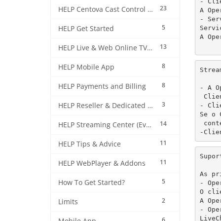
- Cli
23
HELP Centova Cast Control Panel
A Ope
- Ser
5
Servi
HELP Get Started
A Ope
13
HELP Live & Web Online TV Streaming
8
HELP Mobile App
Strea
8
HELP Payments and Billing
- A O
 Clie
3
HELP Reseller & Dedicated Machines
- Cli
Se o 
 cont
14
HELP Streaming Center (EverestCast) Control Panel
-Clie
11
HELP Tips & Advice
Supor
11
HELP WebPlayer & Addons
As pr
5
How To Get Started?
- Ope
O cli
2
A Ope
Limits
- Ope
LiveC
6