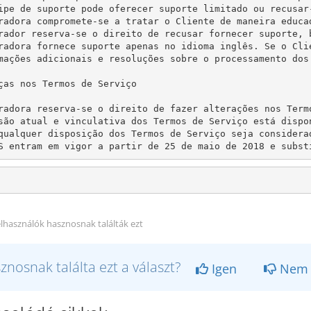
ipe de suporte pode oferecer suporte limitado ou recusar
radora compromete-se a tratar o Cliente de maneira educa
rador reserva-se o direito de recusar fornecer suporte, 
radora fornece suporte apenas no idioma inglês. Se o Cli
mações adicionais e resoluções sobre o processamento dos
ças nos Termos de Serviço

radora reserva-se o direito de fazer alterações nos Term
são atual e vinculativa dos Termos de Serviço está dispon
qualquer disposição dos Termos de Serviço seja considera
S entram em vigor a partir de 25 de maio de 2018 e subst
elhasználók hasznosnak találták ezt
znosnak találta ezt a választ?
Igen
Nem