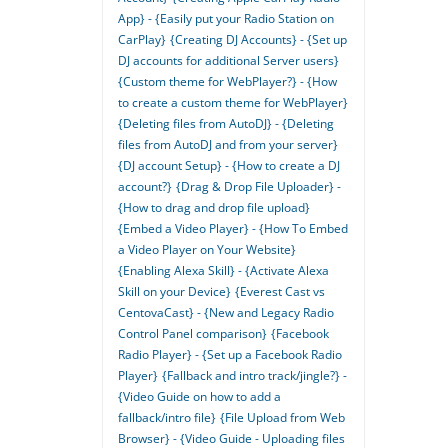
App} - {Easily put your Radio Station on
CarPlay}
{Creating DJ Accounts} - {Set up
DJ accounts for additional Server users}
{Custom theme for WebPlayer?} - {How
to create a custom theme for WebPlayer}
{Deleting files from AutoDJ} - {Deleting
files from AutoDJ and from your server}
{DJ account Setup} - {How to create a DJ
account?}
{Drag & Drop File Uploader} -
{How to drag and drop file upload}
{Embed a Video Player} - {How To Embed
a Video Player on Your Website}
{Enabling Alexa Skill} - {Activate Alexa
Skill on your Device}
{Everest Cast vs
CentovaCast} - {New and Legacy Radio
Control Panel comparison}
{Facebook
Radio Player} - {Set up a Facebook Radio
Player}
{Fallback and intro track/jingle?} -
{Video Guide on how to add a
fallback/intro file}
{File Upload from Web
Browser} - {Video Guide - Uploading files