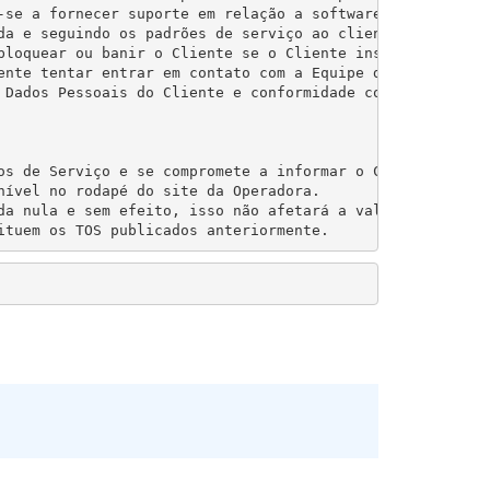
-se a fornecer suporte em relação a software, produtos e
da e seguindo os padrões de serviço ao cliente geralment
bloquear ou banir o Cliente se o Cliente insultar os memb
ente tentar entrar em contato com a Equipe de Suporte em
 Dados Pessoais do Cliente e conformidade com o GDPR (UE
os de Serviço e se compromete a informar o Cliente sobre
ível no rodapé do site da Operadora.

da nula e sem efeito, isso não afetará a validade de tod
ituem os TOS publicados anteriormente.