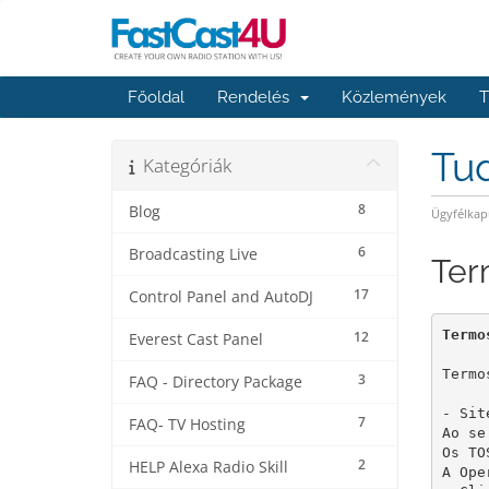
Főoldal
Rendelés
Közlemények
T
Tu
Kategóriák
8
Blog
Ügyfélkap
6
Broadcasting Live
Ter
17
Control Panel and AutoDJ
Termo
12
Everest Cast Panel
Termo
3
FAQ - Directory Package
- Sit
7
FAQ- TV Hosting
Ao se
Os TO
2
HELP Alexa Radio Skill
A Ope