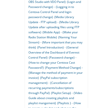
OBS Studio with VDO Panel}
{Login and
Password change} - {Logging in to
Centova Control Panel and login
password change}
{Media Library
Update - FTP upload} - {Media Library
Update after uploading files using FTP
software}
{Mobile App} - {Make your
Radio Station Mobile}
{Naming Your
Stream} - {More important that you may
think}
{Panel Introduction} - {General
Overview of the Dashboard of Everest
Control Panel}
{Password change} -
{How to change your Centova Cast
Password?}
{Payment Method Change} -
{Manage the method of payment in your
invoice}
{PayPal subscription
management} - {Cancellation of
recurring payments/subscriptions
through PayPal}
{Playlist Setup} - {Video
Guide about creating playlists and
playlist mangement}
{Playlists } - {How