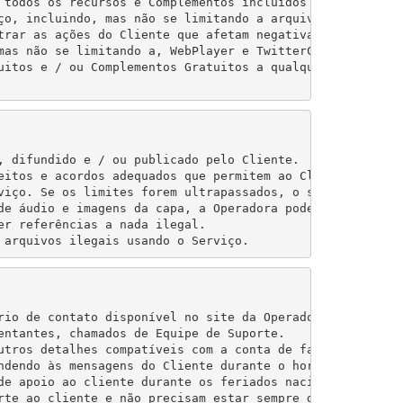
 todos os recursos e Complementos incluídos para o Servi
ço, incluindo, mas não se limitando a arquivos carregados
trar as ações do Cliente que afetam negativamente a Oper
mas não se limitando a, WebPlayer e TwitterCast, podem s
uitos e / ou Complementos Gratuitos a qualquer momento, 
, difundido e / ou publicado pelo Cliente.

eitos e acordos adequados que permitem ao Cliente transm
viço. Se os limites forem ultrapassados, o serviço pode s
de áudio e imagens da capa, a Operadora pode remover ess
r referências a nada ilegal.

 arquivos ilegais usando o Serviço.
rio de contato disponível no site da Operadora e o e-mail
entantes, chamados de Equipe de Suporte.

utros detalhes compatíveis com a conta de faturamento par
ndendo às mensagens do Cliente durante o horário de expe
de apoio ao cliente durante os feriados nacionais, férias
rte ao cliente e não precisam estar sempre disponíveis du