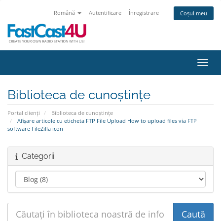
Română
Autentificare
Înregistrare
Coșul meu
Navig
Biblioteca de cunoștințe
Portal clienți
Biblioteca de cunoștințe
Afișare articole cu eticheta FTP File Upload How to upload files via FTP
software FileZilla icon
Categorii