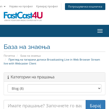
an
Најава на профил
Креирај профил
Потрошувачка кошничка
Вклу
База на знаења
Почетна
База на знаења
Преглед на тагирани дописи Broadcasting Live in Web Browser Stream
live with Webcaster Client
Категории на прашања