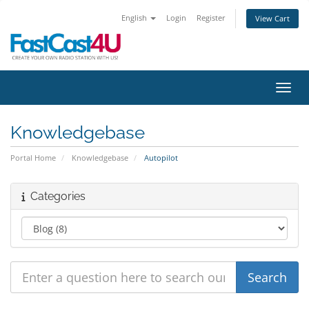
English
Login
Register
View Cart
Toggl
Knowledgebase
Portal Home
Knowledgebase
Autopilot
Categories