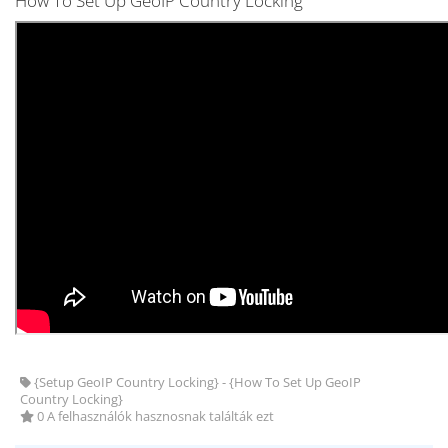
How To Set Up GeoIP Country Locking
{Setup GeoIP Country Locking} - {How To Set Up GeoIP
Country Locking}
0 A felhasználók hasznosnak találták ezt