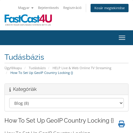
Magyar
Bejelentkezés
Regisztráció
Kosár megtekintése
Váltá
Tudásbázis
Ügyfélkapu
Tudásbázis
HELP Live & Web Online TV Streaming
How To Set Up GeoIP Country Locking {}
Kategóriák
How To Set Up GeoIP Country Locking {}