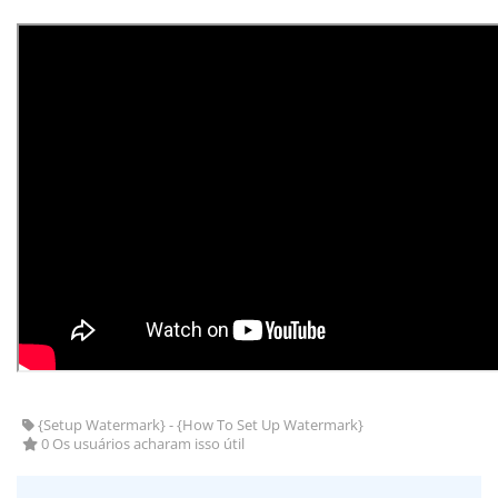
{Setup Watermark} - {How To Set Up Watermark}
0 Os usuários acharam isso útil