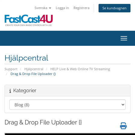
Svenska
Logga in
Registrera
Se kundvagnen
Växla
Hjälpcentral
Support
Hjälpcentral
HELP Live & Web Online TV Streaming
Drag & Drop File Uploader {}
Kategorier
Drag & Drop File Uploader {}