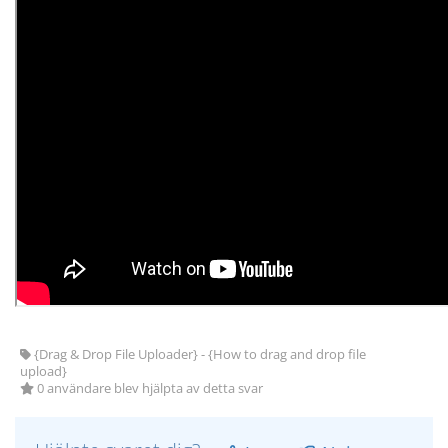
{Drag & Drop File Uploader} - {How to drag and drop file
upload}
0 användare blev hjälpta av detta svar