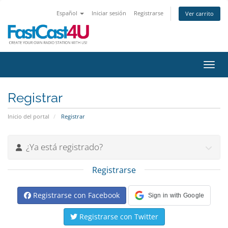
Español
Iniciar sesión
Registrarse
Ver carrito
Activ
Registrar
Inicio del portal
Registrar
¿Ya está registrado?
Registrarse
Registrarse con Facebook
Sign in with Google
Registrarse con Twitter