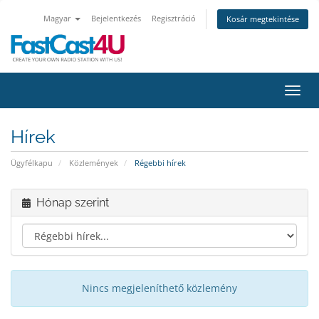
Magyar
Bejelentkezés
Regisztráció
Kosár megtekintése
Váltá
Hírek
Ügyfélkapu
Közlemények
Régebbi hírek
Hónap szerint
Nincs megjeleníthető közlemény