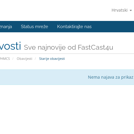
Hrvatski
znanja
Status mreže
Kontaktirajte nas
vosti
Sve najnovije od FastCast4u
WHMCS
Obavijesti
Starije obavijesti
Nema najava za prikaz