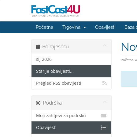
Početna
Trgovina
Obavijesti
Baza 
No
Po mjesecu
sij 2026
Početna 
Starije obavijesti...
Pregled RSS obavijesti
Podrška
Moji zahtjevi za podršku
Obavijesti