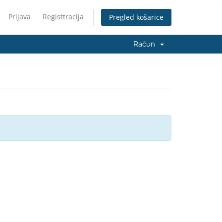
Prijava
Registtracija
Pregled košarice
Račun