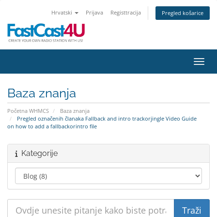
Hrvatski
Prijava
Registtracija
Pregled košarice
Preba
Baza znanja
Početna WHMCS
Baza znanja
Pregled označenih članaka Fallback and intro trackorjingle Video Guide
on how to add a fallbackorintro file
Kategorije