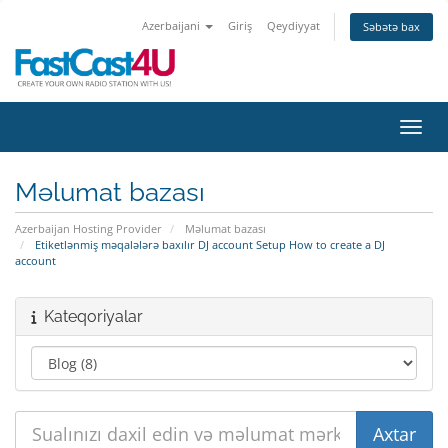
Azerbaijani
Giriş
Qeydiyyat
Səbətə bax
Naviq
Məlumat bazası
Azerbaijan Hosting Provider
Məlumat bazası
Etiketlənmiş məqalələrə baxılır DJ account Setup How to create a DJ
account
Kateqoriyalar