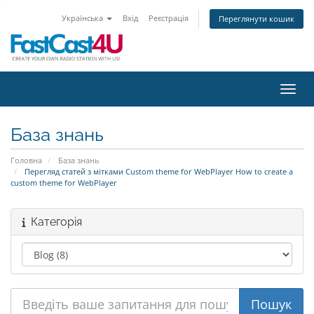
Українська
Вхід
Реєстрація
Переглянути кошик
Пере
База знань
Головна
База знань
Перегляд статей з мітками Custom theme for WebPlayer How to create a
custom theme for WebPlayer
Категорія