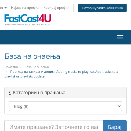
an
Најава на профил
Креирај профил
Потрошувачка кошничка
Вклу
База на знаења
Почетна
База на знаења
Преглед на тагирани дописи Adding tracks to playlists Add tracks to a
playlist or playlists update
Категории на прашања