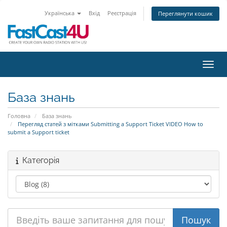
Українська
Вхід
Реєстрація
Переглянути кошик
Пере
База знань
Головна
База знань
Перегляд статей з мітками Submitting a Support Ticket VIDEO How to
submit a Support ticket
Категорія