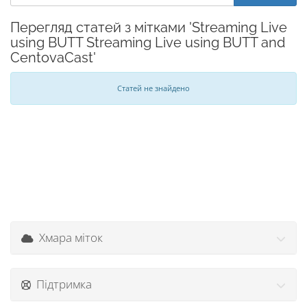
Перегляд статей з мітками 'Streaming Live
using BUTT Streaming Live using BUTT and
CentovaCast'
Статей не знайдено
Хмара міток
Підтримка