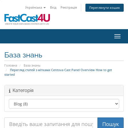
Українська
Вхід
Реєстрація
Переглянути кошик
Пере
База знань
Головна
База знань
Перегляд статей з мітками Centova Cast Panel Overview How to get
started
Категорія